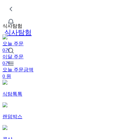
식사탐험
식사탐험
오늘 주문
0건
이달 주문
0건
오늘 주문금액
0
원
식탐톡톡
랜덤박스