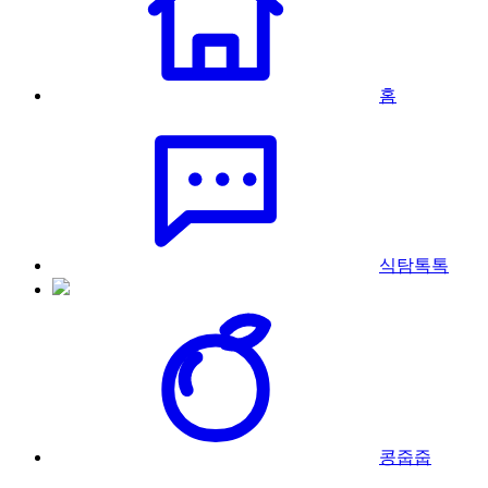
홈
식탐톡톡
콩줍줍