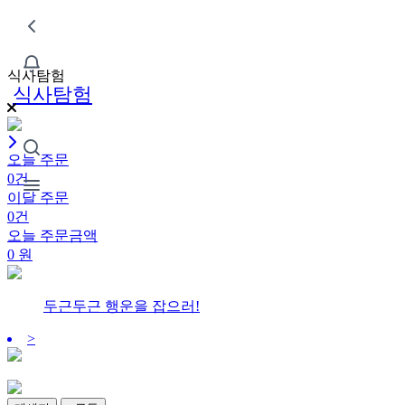
식사탐험
식사탐험
오늘 주문
0건
이달 주문
0건
오늘 주문금액
0
원
두근두근 행운을 잡으러!
>