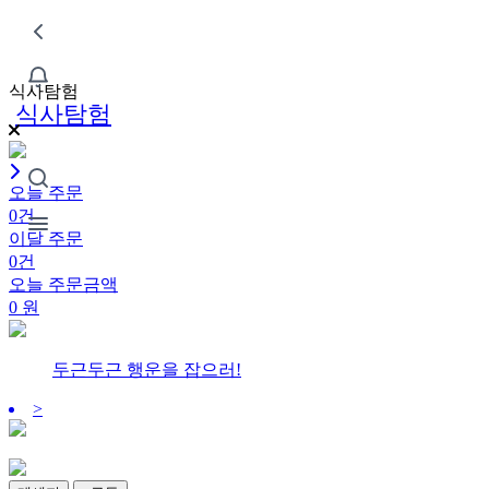
식사탐험
식사탐험
오늘 주문
0건
이달 주문
0건
오늘 주문금액
0
원
두근두근 행운을 잡으러!
>