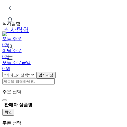
식사탐험
식사탐험
오늘 주문
0건
이달 주문
0건
오늘 주문금액
0
원
임시저장
주문 선택
판매자
상품명
확인
쿠폰 선택