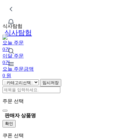
식사탐험
식사탐험
오늘 주문
0건
이달 주문
0건
오늘 주문금액
0
원
임시저장
주문 선택
판매자
상품명
확인
쿠폰 선택