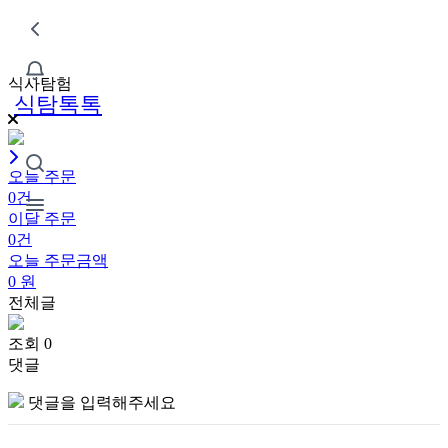
식사탐험
식탐톡톡
오늘 주문
0건
이달 주문
0건
오늘 주문금액
0
원
전체글
조회 0
댓글
댓글을 입력해주세요