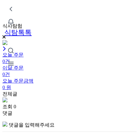
식사탐험
식탐톡톡
오늘 주문
0건
이달 주문
0건
오늘 주문금액
0
원
전체글
조회 0
댓글
댓글을 입력해주세요