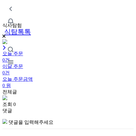
식사탐험
식탐톡톡
오늘 주문
0건
이달 주문
0건
오늘 주문금액
0
원
전체글
조회 0
댓글
댓글을 입력해주세요