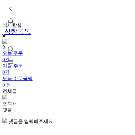
식사탐험
식탐톡톡
오늘 주문
0건
이달 주문
0건
오늘 주문금액
0
원
전체글
조회 0
댓글
댓글을 입력해주세요